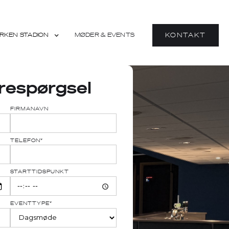
RKEN STADION
MØDER & EVENTS
KONTAKT
respørgsel
FIRMANAVN
TELEFON*
STARTTIDSPUNKT
EVENTTYPE*