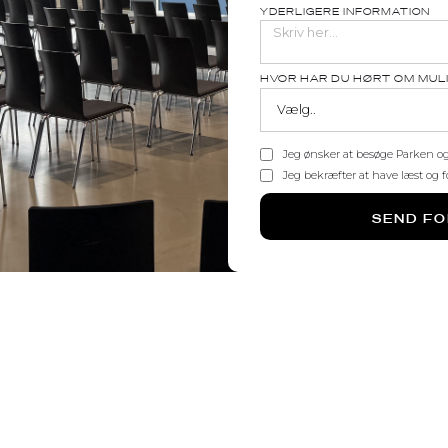
YDERLIGERE INFORMATION
HVOR HAR DU HØRT OM MU
Jeg ønsker at besøge Parken og
Jeg bekræfter at have læst og 
Hall of Carlsberg er vores mest popu
bruges til alle former for events, da det 
hvor I helt selv kan styre opsætningen 
egner sig til alt fra møder, konferenc
siddende og stående receptioner. Det e