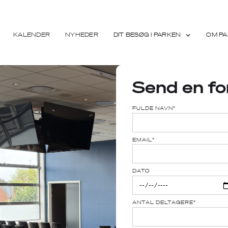
KALENDER
NYHEDER
DIT BESØG I PARKEN
OM PA
Send en fo
FULDE NAVN*
EMAIL*
DATO
ANTAL DELTAGERE*