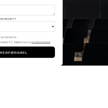
LIGHEDEN?
 se lokalerne
forstået F.C. Københavns
privatlivspolitik
lære konferencelokale, men kan
er et helt fleksibelt lokale,
af borde og stole. Lokalet
er, underholdning, middage,
r muligt at få opstillet en