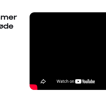
mmer
møde