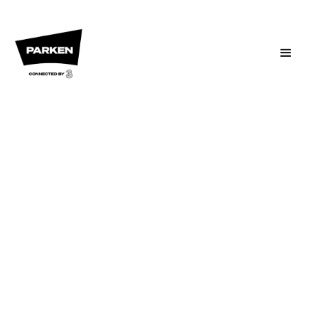
Carlsberg Lounge er en af vores mest
eksklusive lokaler i Parken og det
lokale med den bredeste og bedste
udsigt udover banen. Lokalet har en
belysning, der giver masser varme og
hygge og de nyrenoverede detaljer
taler for sig selv, når man træder ind i
restauranten.