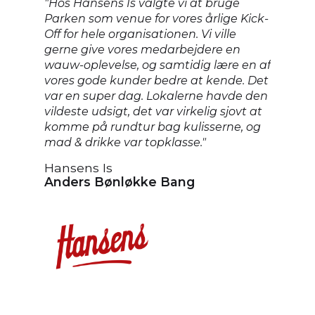
g for
"Hos Hansens Is valgte vi at bruge
”Vi a
nner.
Parken som venue for vores årlige Kick-
udda
nal
Off for hele organisationen. Vi ville
sælg
e
gerne give vores medarbejdere en
arra
ht
wauw-oplevelse, og samtidig lære en af
loka
de
vores gode kunder bedre at kende. Det
både
var en super dag. Lokalerne havde den
work
 felt
vildeste udsigt, det var virkelig sjovt at
hert
uld
komme på rundtur bag kulisserne, og
kunn
nue
mad & drikke var topklasse."
tilb
styr 
Hansens Is
Deru
Anders Bønløkke Bang
give
wow-
stad
forn
arra
der 
god 
mege
beny