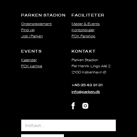
PARKEN STADION
FACILITETER
Ordensreglement
Møder & Events
Find vej
Kontorlokaler
Job i Parken
FCK Fanshop
EVENTS
KONTAKT
Kalender
Parken Stadion
FCK kampe
Per Henrik Lings Allé 2
2100 København Ø
+45 35 43 31 31
info@parken.dk