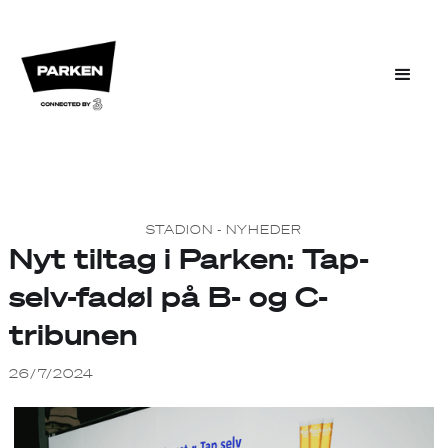
STADION - NYHEDER
Nyt tiltag i Parken: Tap-
selv-fadøl på B- og C-
tribunen
26/7/2024