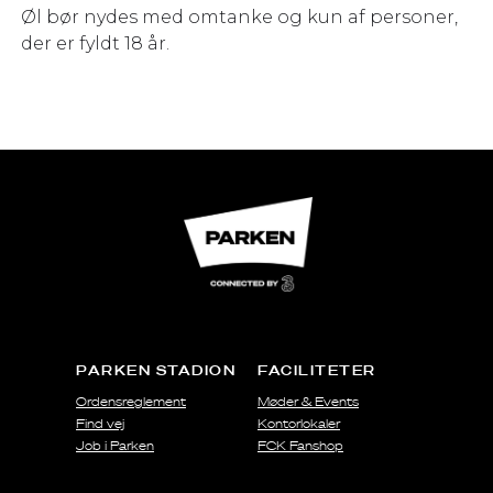
Øl bør nydes med omtanke og kun af personer,
der er fyldt 18 år.
PARKEN STADION
FACILITETER
Ordensreglement
Møder & Events
Find vej
Kontorlokaler
Job i Parken
FCK Fanshop