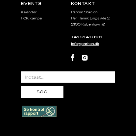
EVENTS
KONTAKT
Kalender
Parken Stadion
FCK kampe
Per Henrik Lings Allé 2
2100 København Ø
+45 35 43 31 31
info@parken.dk