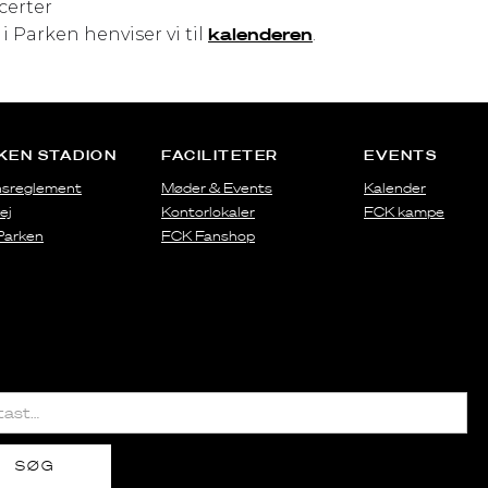
erter
kalenderen
 i Parken henviser vi til
.
KEN STADION
FACILITETER
EVENTS
sreglement
Møder & Events
Kalender
ej
Kontorlokaler
FCK kampe
 Parken
FCK Fanshop