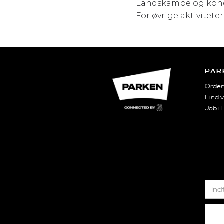
Landskampe og konc
For øvrige aktiviteter
PAR
Orden
Find v
Job i