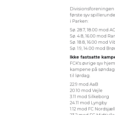
Divisionsforeningen 
første syv spillerund
i Parken:
Sø. 28.7, 18.00 mod A
Sø. 4.8, 16.00 mod Ra
Sø. 18.8, 16.00 mod V
Sø. 1.9, 14.00 mod Br
Ikke fastsatte kamp
FCK's øvrige syv hje
kampene på søndagene
til lørdag.
22.9 mod AaB
20.10 mod Vejle
3.11 mod Silkeborg
24.11 mod Lyngby
1.12 mod FC Nordsjæl