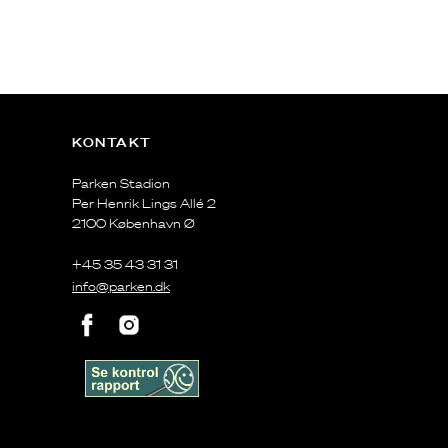
KONTAKT
Parken Stadion
Per Henrik Lings Allé 2
2100 København Ø
+45 35 43 31 31
info@parken.dk