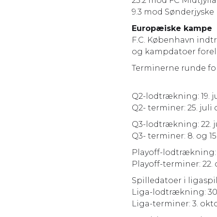
23.2 mod FC Midtjyll
9.3 mod Sønderjyske
Europæiske kampe
F.C. København indtr
og kampdatoer foreli
Terminerne runde for
Q2-lodtrækning: 19. j
Q2- terminer: 25. juli
Q3-lodtrækning: 22. j
Q3- terminer: 8. og 1
Playoff-lodtrækning:
Playoff-terminer: 22.
Spilledatoer i ligaspil
Liga-lodtrækning: 30
Liga-terminer: 3. okt