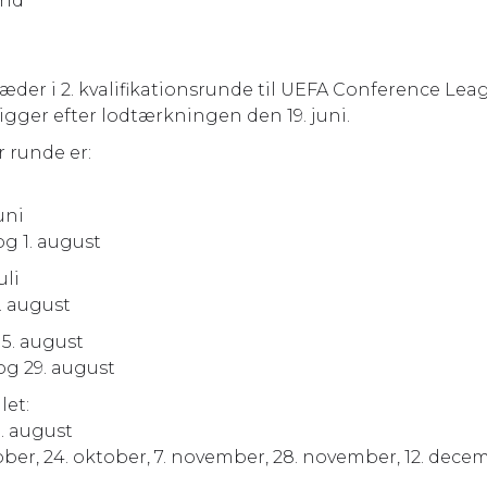
and
æder i 2. kvalifikationsrunde til UEFA Conference Le
gger efter lodtærkningen den 19. juni.
 runde er:
uni
 og 1. august
uli
5. august
 5. august
 og 29. august
let:
. august
ober, 24. oktober, 7. november, 28. november, 12. dec