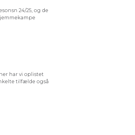
æsonsn 24/25, og de
ire hjemmekampe
er har vi oplistet
nkelte tilfælde også