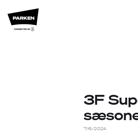
3F Sup
sæson
7/6/2024