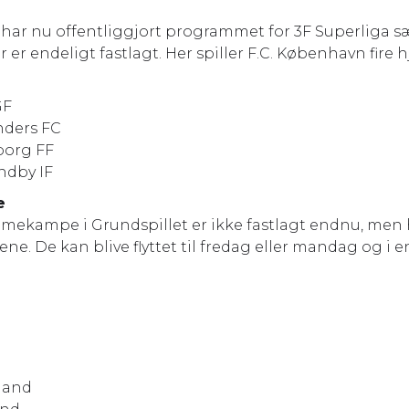
har nu offentliggjort programmet for 3F Superliga s
er er endeligt fastlagt. Her spiller F.C. København f
GF
nders FC
iborg FF
øndby IF
e
mmekampe i Grundspillet er ikke fastlagt endnu, men h
. De kan blive flyttet til fredag eller mandag og i e
land