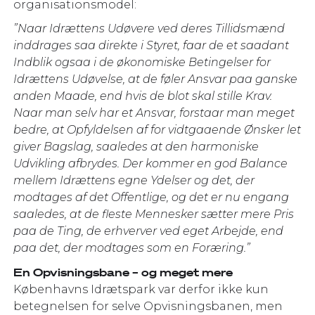
organisationsmodel:
”Naar Idrættens Udøvere ved deres Tillidsmænd
inddrages saa direkte i Styret, faar de et saadant
Indblik ogsaa i de økonomiske Betingelser for
Idrættens Udøvelse, at de føler Ansvar paa ganske
anden Maade, end hvis de blot skal stille Krav.
Naar man selv har et Ansvar, forstaar man meget
bedre, at Opfyldelsen af for vidtgaaende Ønsker let
giver Bagslag, saaledes at den harmoniske
Udvikling afbrydes. Der kommer en god Balance
mellem Idrættens egne Ydelser og det, der
modtages af det Offentlige, og det er nu engang
saaledes, at de fleste Mennesker sætter mere Pris
paa de Ting, de erhverver ved eget Arbejde, end
paa det, der modtages som en Foræring.”
En Opvisningsbane – og meget mere
Københavns Idrætspark var derfor ikke kun
betegnelsen for selve Opvisningsbanen, men