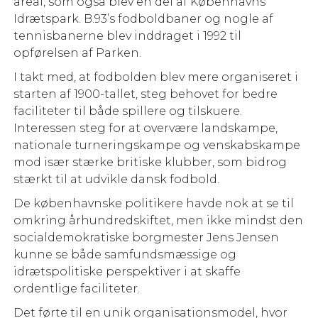
areal, som også blev en del af Københavns
Idrætspark. B.93’s fodboldbaner og nogle af
tennisbanerne blev inddraget i 1992 til
opførelsen af Parken.
I takt med, at fodbolden blev mere organiseret i
starten af 1900-tallet, steg behovet for bedre
faciliteter til både spillere og tilskuere.
Interessen steg for at overvære landskampe,
nationale turneringskampe og venskabskampe
mod især stærke britiske klubber, som bidrog
stærkt til at udvikle dansk fodbold.
De københavnske politikere havde nok at se til
omkring århundredskiftet, men ikke mindst den
socialdemokratiske borgmester Jens Jensen
kunne se både samfundsmæssige og
idrætspolitiske perspektiver i at skaffe
ordentlige faciliteter.
Det førte til en unik organisationsmodel, hvor