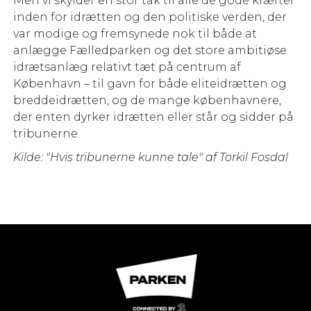
Men vi skylder en stor tak til alle de gode kræfter
inden for idrætten og den politiske verden, der
var modige og fremsynede nok til både at
anlægge Fælledparken og det store ambitiøse
idrætsanlæg relativt tæt på centrum af
København – til gavn for både eliteidrætten og
breddeidrætten, og de mange københavnere,
der enten dyrker idrætten eller står og sidder på
tribunerne.
Kilde: "Hvis tribunerne kunne tale" af Torkil Fosdal