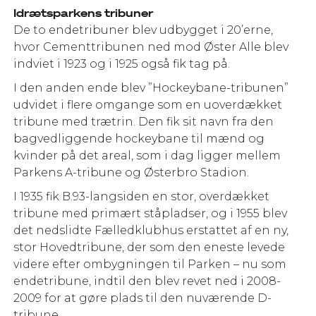
Idrætsparkens tribuner
De to endetribuner blev udbygget i 20’erne,
hvor Cementtribunen ned mod Øster Alle blev
indviet i 1923 og i 1925 også fik tag på.
I den anden ende blev ”Hockeybane-tribunen”
udvidet i flere omgange som en uoverdækket
tribune med trætrin. Den fik sit navn fra den
bagvedliggende hockeybane til mænd og
kvinder på det areal, som i dag ligger mellem
Parkens A-tribune og Østerbro Stadion.
I 1935 fik B.93-langsiden en stor, overdækket
tribune med primært ståpladser, og i 1955 blev
det nedslidte Fælledklubhus erstattet af en ny,
stor Hovedtribune, der som den eneste levede
videre efter ombygningen til Parken – nu som
endetribune, indtil den blev revet ned i 2008-
2009 for at gøre plads til den nuværende D-
tribune.