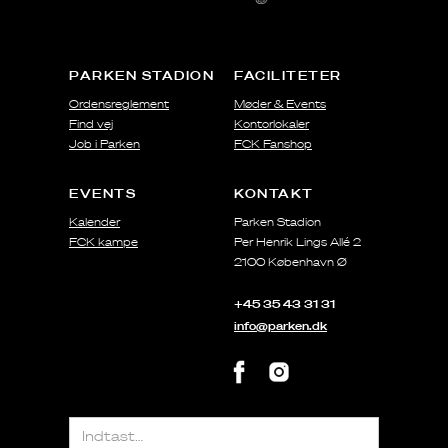
PARKEN STADION
FACILITETER
Ordensreglement
Møder & Events
Find vej
Kontorlokaler
Job i Parken
FCK Fanshop
EVENTS
KONTAKT
Kalender
Parken Stadion
FCK kampe
Per Henrik Lings Allé 2
2100 København Ø
+45 35 43 31 31
info@parken.dk