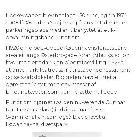
Hockeybanen blev nedlagt i 60’erne, og fra 1974-
2008 lå Østerbro Skøjtehal på arealet, der nu er
parkeringsplads med en ubenyttet atletik-
opvarmningsbane rundt om.
I 1920’erne bebyggede Københavns Idrætspark
arealet langs Østerbrogade foran Atletikstadion,
hvor man endda fik en biografbevilling i 1926 til
at drive Park Teatret samt tilstødende restaurant
og selskabslokaler. Biografen havde intet at
gøre med idræt, men gav masser af
billetindtægter, som kom idrætten til gode.
Rundt om hjørnet (på den nuværende Gunnar
Nu Hansens Plads) indviede man i 1930
Svømmehallen, som også blev drevet af
Københavns Idrætspark.