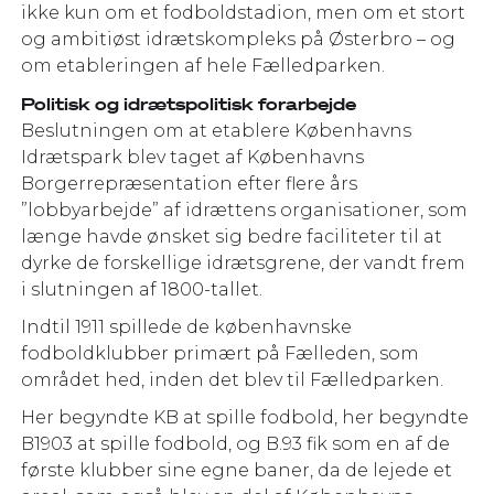
ikke kun om et fodboldstadion, men om et stort
og ambitiøst idrætskompleks på Østerbro – og
om etableringen af hele Fælledparken.
Politisk og idrætspolitisk forarbejde
Beslutningen om at etablere Københavns
Idrætspark blev taget af Københavns
Borgerrepræsentation efter flere års
”lobbyarbejde” af idrættens organisationer, som
længe havde ønsket sig bedre faciliteter til at
dyrke de forskellige idrætsgrene, der vandt frem
i slutningen af 1800-tallet.
Indtil 1911 spillede de københavnske
fodboldklubber primært på Fælleden, som
området hed, inden det blev til Fælledparken.
Her begyndte KB at spille fodbold, her begyndte
B1903 at spille fodbold, og B.93 fik som en af de
første klubber sine egne baner, da de lejede et