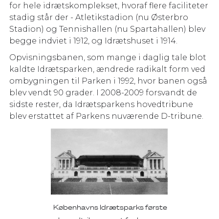
for hele idrætskomplekset, hvoraf flere faciliteter
stadig står der - Atletikstadion (nu Østerbro
Stadion) og Tennishallen (nu Spartahallen) blev
begge indviet i 1912, og Idrætshuset i 1914.
Opvisningsbanen, som mange i daglig tale blot
kaldte Idrætsparken, ændrede radikalt form ved
ombygningen til Parken i 1992, hvor banen også
blev vendt 90 grader. I 2008-2009 forsvandt de
sidste rester, da Idrætsparkens hovedtribune
blev erstattet af Parkens nuværende D-tribune.
Københavns Idrætsparks første