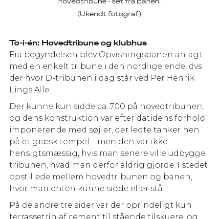
hovedtribune - set fra banen.
(Ukendt fotograf)
To-i-én: Hovedtribune og klubhus
Fra begyndelsen blev Opvisningsbanen anlagt
med en enkelt tribune i den nordlige ende, dvs
der hvor D-tribunen i dag står ved Per Henrik
Lings Alle.
Der kunne kun sidde ca. 700 på hovedtribunen,
og dens konstruktion var efter datidens forhold
imponerende med søjler, der ledte tanker hen
på et græsk tempel – men den var ikke
hensigtsmæssig, hvis man senere ville udbygge
tribunen, hvad man derfor aldrig gjorde. I stedet
opstillede mellem hovedtribunen og banen,
hvor man enten kunne sidde eller stå.
På de andre tre sider var der oprindeligt kun
terrassetrin af cement til stående tilskuere, og