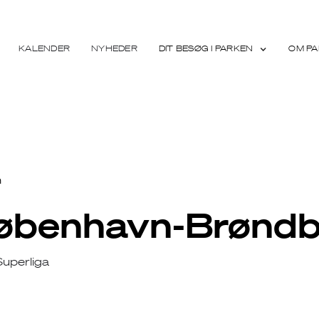
KALENDER
NYHEDER
DIT BESØG I PARKEN
OM PA
n
København-Brøndb
 Superliga