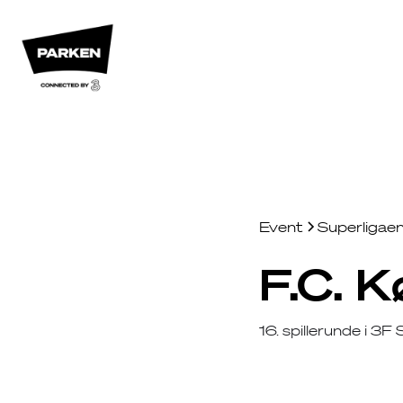
Event
Superligae
F.C. 
16. spillerunde i 3F