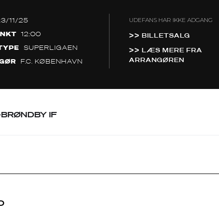
23/11/25
UDEFANS HAR IKKE ADGANG
UNKT
12:00
>> BILLETSALG
TYPE
SUPERLIGAEN
>> LÆS MERE FRA
ARRANGØREN
GØR
F.C. KØBENHAVN
-BRØNDBY IF
D