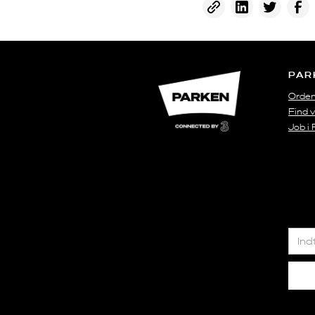
PAR
Orden
Find v
Job i