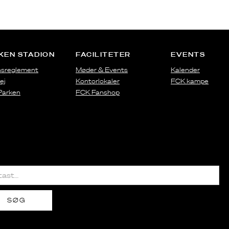
KEN STADION
FACILITETER
EVENTS
sreglement
Møder & Events
Kalender
ej
Kontorlokaler
FCK kampe
 Parken
FCK Fanshop